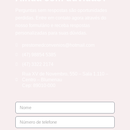
Perguntas sem respostas são oportunidades
perdidas. Entre em contato agora através do
nosso formulário e receba respostas
personalizadas para suas dúvidas.
prestomedconvenios@hotmail.com
(47) 98854 5385
(47) 3322 2174
Rua XV de Novembro, 550 – Sala 1.110 –
Centro – Blumenau
Cep: 89010-000