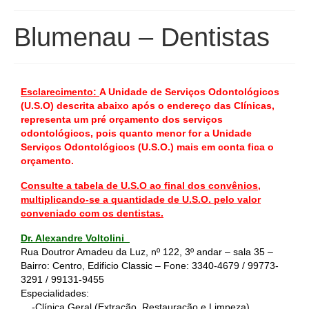
Blumenau – Dentistas
Esclarecimento:
A Unidade de Serviços Odontológicos
(U.S.O) descrita abaixo após o endereço das Clínicas,
representa um pré orçamento dos serviços
odontológicos, pois quanto menor for a Unidade
Serviços Odontológicos (U.S.O.) mais em conta fica o
orçamento.
Consulte a tabela de U.S.O ao final dos convênios,
multiplicando-se a quantidade de U.S.O. pelo valor
conveniado com os dentistas.
Dr. Alexandre Voltolini
Rua Doutror Amadeu da Luz, nº 122, 3º andar – sala 35 –
Bairro: Centro, Edificio Classic – Fone:
3340-4679
/
99773-
3291
/
99131-9455
Especialidades:
-Clínica Geral (Extração, Restauração e Limpeza)