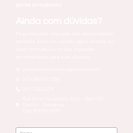
ENTRE EM CONTATO
Ainda com dúvidas?
Perguntas sem respostas são oportunidades
perdidas. Entre em contato agora através do
nosso formulário e receba respostas
personalizadas para suas dúvidas.
prestomedconvenios@hotmail.com
(47) 98854 5385
(47) 3322 2174
Rua XV de Novembro, 550 – Sala 1.110 –
Centro – Blumenau
Cep: 89010-000