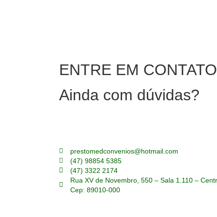
ENTRE EM CONTATO
Ainda com dúvidas?
Perguntas sem respostas são oportunidades perdid
através do nosso formulário e receba respostas pe
prestomedconvenios@hotmail.com
(47) 98854 5385
(47) 3322 2174
Rua XV de Novembro, 550 – Sala 1.110 – Cent
Cep: 89010-000