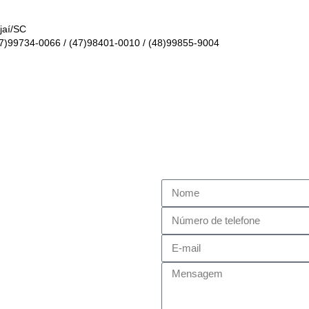
jaí/SC
47)99734-0066
/
(47)98401-0010
/
(48)99855-9004
as. Entre em contato agora
rsonalizadas para suas dúvidas.