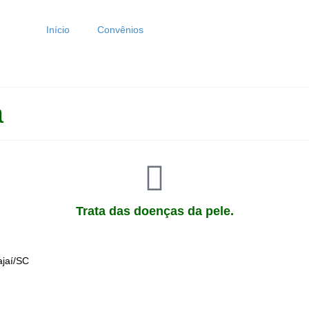
Início
Convênios
a
Trata das doenças da pele.
ajaí/SC