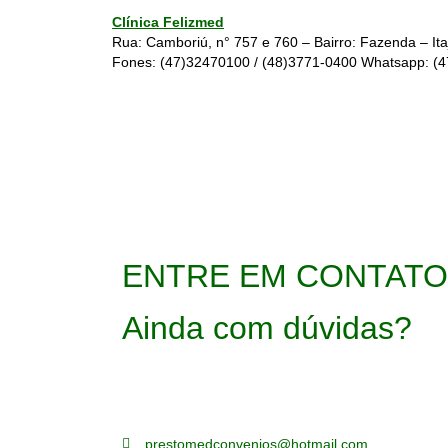
Clínica Felizmed
Rua: Camboriú, n° 757 e 760 – Bairro: Fazenda – Ita
Fones:
(47)32470100
/
(48)3771-0400
Whatsapp:
(
ENTRE EM CONTATO
Ainda com dúvidas?
Perguntas sem respostas são oportunidades perdid
através do nosso formulário e receba respostas pe
prestomedconvenios@hotmail.com