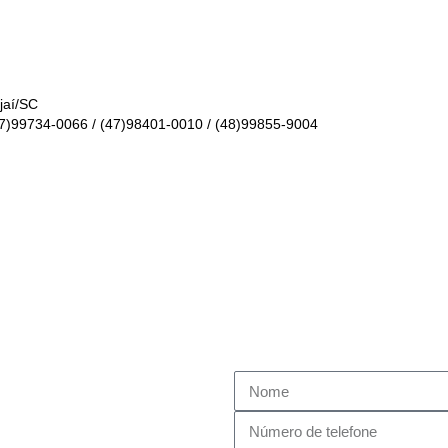
jaí/SC
47)99734-0066
/
(47)98401-0010
/
(48)99855-9004