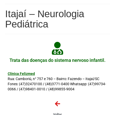
Itajaí – Neurologia
Pediátrica
Trata das doenças do sistema nervoso infantil.
Clínica Felizmed
Rua: Camboriú, n° 757 e 760 – Bairro: Fazendo – Itajaí/SC
Fones:
(47)32470100
/
(48)3771-0400
Whatsapp:
(47)99734-
0066
/
(47)98401-0010
/
(48)99855-9004
Voltar