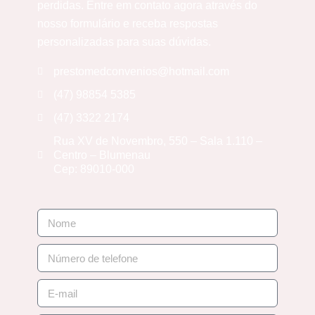
perdidas. Entre em contato agora através do
nosso formulário e receba respostas
personalizadas para suas dúvidas.
prestomedconvenios@hotmail.com
(47) 98854 5385
(47) 3322 2174
Rua XV de Novembro, 550 – Sala 1.110 –
Centro – Blumenau
Cep: 89010-000