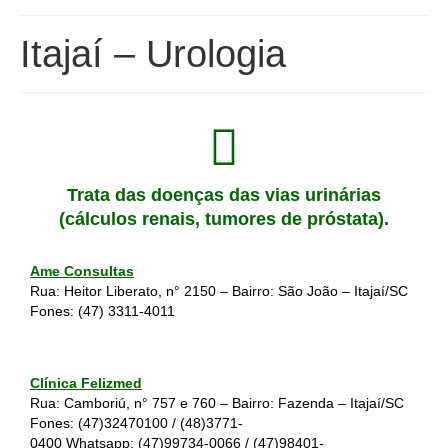
Itajaí – Urologia
Trata das doenças das vias urinárias
(cálculos renais, tumores de próstata).
Ame Consultas
Rua: Heitor Liberato, n° 2150 – Bairro: São João – Itajaí/SC
Fones:
(47) 3311-4011
Clínica Felizmed
Rua: Camboriú, n° 757 e 760 – Bairro: Fazenda – Itajaí/SC
Fones:
(47)32470100
/
(48)3771-
0400
Whatsapp:
(47)99734-0066
/
(47)98401-