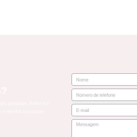
s?
des perdidas. Entre em
o e receba respostas