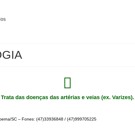
ios
OGIA
Trata das doenças das artérias e veias (ex. Varizes).
Itapema/SC – Fones:
(47)33936848
/
(47)999705225