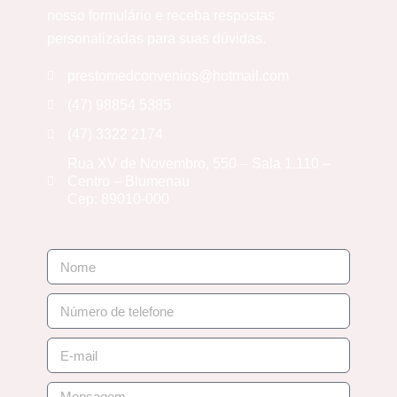
nosso formulário e receba respostas
personalizadas para suas dúvidas.
prestomedconvenios@hotmail.com
(47) 98854 5385
(47) 3322 2174
Rua XV de Novembro, 550 – Sala 1.110 –
Centro – Blumenau
Cep: 89010-000