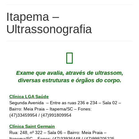
Itapema –
Ultrassonografia
Exame que avalia, através de ultrassom,
diversas estruturas e órgãos do corpo.
Clínica LGA Saúde
Segunda Avenida – Entre as ruas 236 e 234 – Sala 02 –
Bairro: Meia Praia – Itapema/SC – Fones:
(47)33459954
/
(47)991809954
Clínica Saint Germain
Rua: 248, nº 322 – Sala 06 – Bairro: Meia Praia –
Itapema/SC – Fones:
(47)33936448
/
(47)999705225