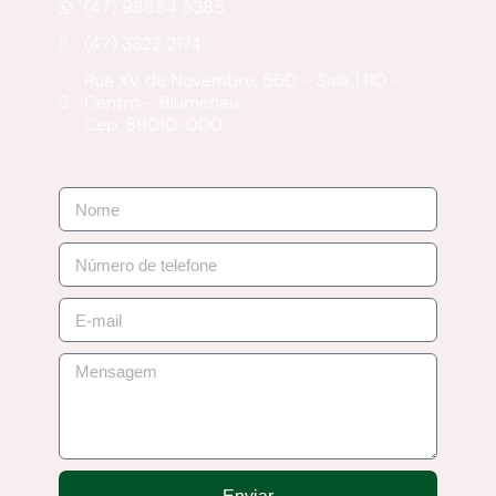
(47) 98854 5385
(47) 3322 2174
Rua XV de Novembro, 550 – Sala 1.110 –
Centro – Blumenau
Cep: 89010-000