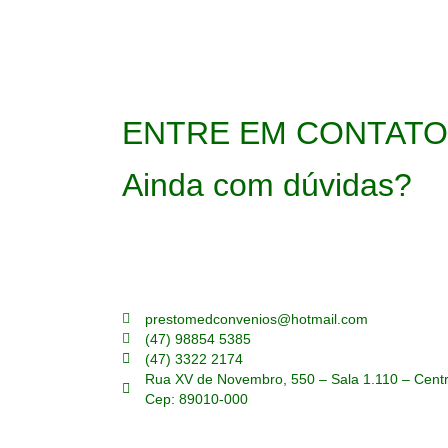
ENTRE EM CONTATO
Ainda com dúvidas?
Perguntas sem respostas são oportunidades perdid
através do nosso formulário e receba respostas pe
prestomedconvenios@hotmail.com
(47) 98854 5385
(47) 3322 2174
Rua XV de Novembro, 550 – Sala 1.110 – Cent
Cep: 89010-000