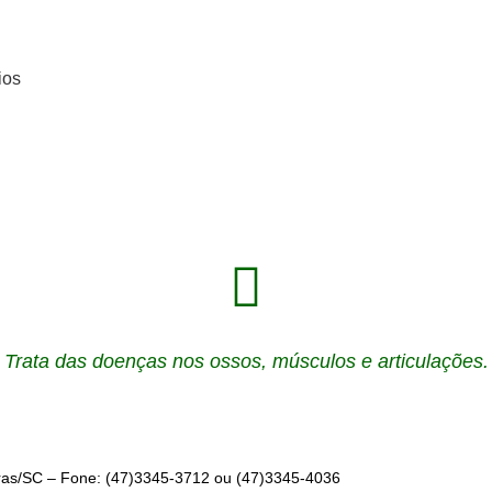
ios
Trata das doenças nos ossos, músculos e articulações.
rras/SC – Fone:
(47)3345-3712
ou
(47)3345-4036