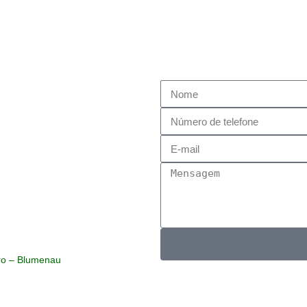
as. Entre em contato agora
rsonalizadas para suas dúvidas.
ro – Blumenau