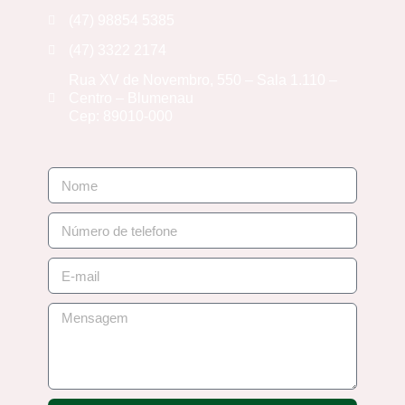
(47) 98854 5385
(47) 3322 2174
Rua XV de Novembro, 550 – Sala 1.110 –
Centro – Blumenau
Cep: 89010-000