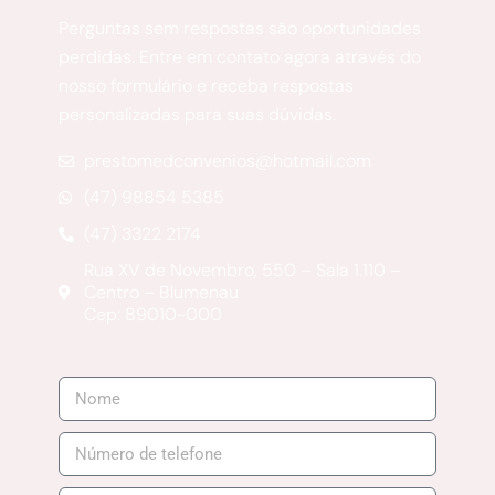
Perguntas sem respostas são oportunidades
perdidas. Entre em contato agora através do
nosso formulário e receba respostas
personalizadas para suas dúvidas.
prestomedconvenios@hotmail.com
(47) 98854 5385
(47) 3322 2174
Rua XV de Novembro, 550 – Sala 1.110 –
Centro – Blumenau
Cep: 89010-000